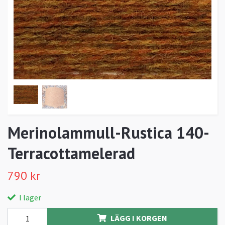
Merinolammull-Rustica 140-
Terracottamelerad
790 kr
I lager
LÄGG I KORGEN