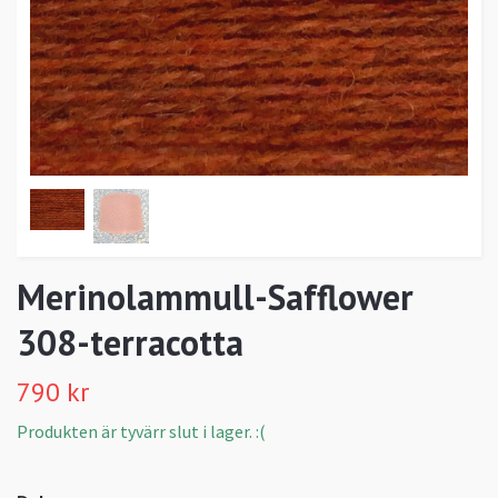
Merinolammull-Safflower
308-terracotta
790 kr
Produkten är tyvärr slut i lager. :(