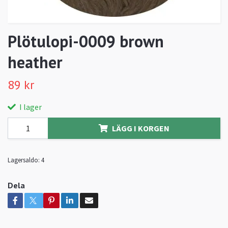
Plötulopi-0009 brown
heather
89 kr
I lager
LÄGG I KORGEN
Lagersaldo:
4
Dela