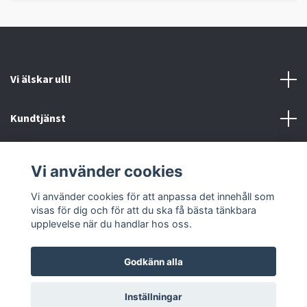
Vi älskar ull!
Kundtjänst
Information
Vi använder cookies
Sociala medier
Vi använder cookies för att anpassa det innehåll som
visas för dig och för att du ska få bästa tänkbara
upplevelse när du handlar hos oss.
Godkänn alla
© 2026 Ankis design
Inställningar