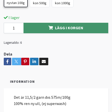
nystan 100g
kon 500g
kon 1000g
I lager
LÄGG I KORGEN
Lagersaldo:
6
Dela
INFORMATION
Det är 11,5/2 garn dvs 575m/100g
100% ren ny ull, (ej superwash)