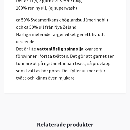
Det är 11,5/2 garn dvs 575m/100g
100% ren ny ull, (ej superwash)
ca 50% Sydamerikansk höglandsull(merinobl.)
och ca 50% ull från Nya Zeland
Härliga melerade färger vilket ger ett livfullt
utseende.
Det är lite
vattenlöslig spinnolja
kvar som
försvinner i första tvätten. Det gör att garnet ser
tunnare ut på nystanet innan tvätt, så provlapp
som tvättas bör göras. Det fyller ut mer efter
tvätt och känns även mjukare.