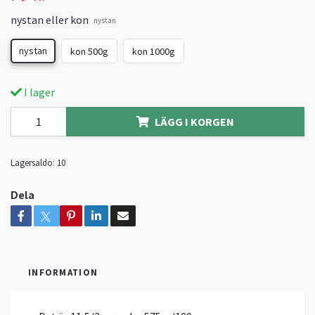
nystan eller kon
nystan
nystan
kon 500g
kon 1000g
I lager
LÄGG I KORGEN
Lagersaldo:
10
Dela
INFORMATION