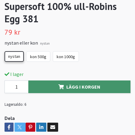
Supersoft 100% ull-Robins
Egg 381
79 kr
nystan eller kon
nystan
nystan
kon 500g
kon 1000g
I lager
LÄGG I KORGEN
Lagersaldo:
6
Dela