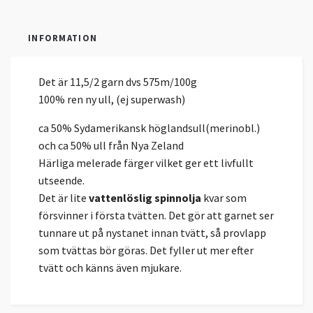
INFORMATION
Det är 11,5/2 garn dvs 575m/100g
100% ren ny ull, (ej superwash)
ca 50% Sydamerikansk höglandsull(merinobl.)
och ca 50% ull från Nya Zeland
Härliga melerade färger vilket ger ett livfullt
utseende.
Det är lite
vattenlöslig spinnolja
kvar som
försvinner i första tvätten. Det gör att garnet ser
tunnare ut på nystanet innan tvätt, så provlapp
som tvättas bör göras. Det fyller ut mer efter
tvätt och känns även mjukare.