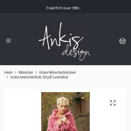
Fraktfritt över 990:-
Hem
Mönster
Istex Mönsterböcker
Istex mönsterbok 29 på svenska!