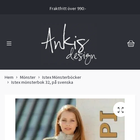
Fraktfritt över 990:-
Hem
Mönster
Istex Mönsterböcker
Istex mönsterbok 32, på svenska