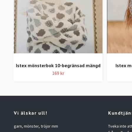
Istex mönsterbok 10-begränsad mängd
Istex m
169 kr
Vi älskar ull!
Kundtjän
garn, mönster, tröjor mm
Tveka inte at