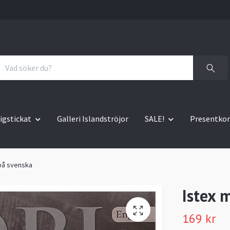
igstickat
Galleri Islandströjor
SALE!
Presentkor
på svenska
Istex 
169 kr