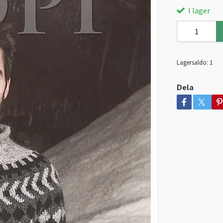
I lager
Lagersaldo:
1
Dela