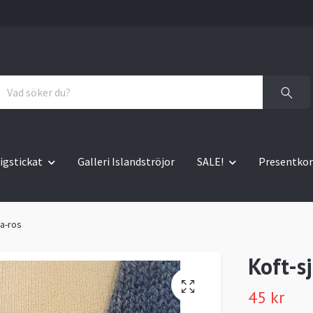
igstickat
Galleri Islandströjor
SALE!
Presentkor
ja-ros
Koft-s
45 kr