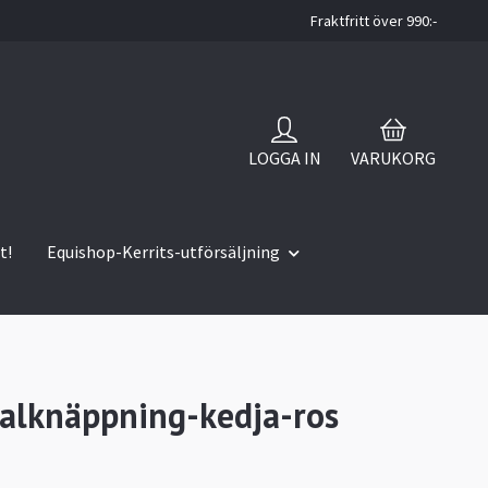
Fraktfritt över 990:-
LOGGA IN
VARUKORG
t!
Equishop-Kerrits-utförsäljning
jalknäppning-kedja-ros