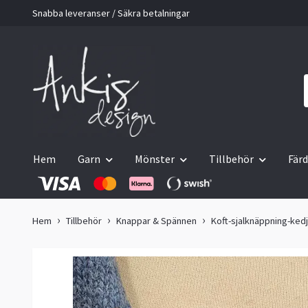
Snabba leveranser / Säkra betalningar
Hem
Garn
Mönster
Tillbehör
Färd
Hem
Tillbehör
Knappar & Spännen
Koft-sjalknäppning-ked