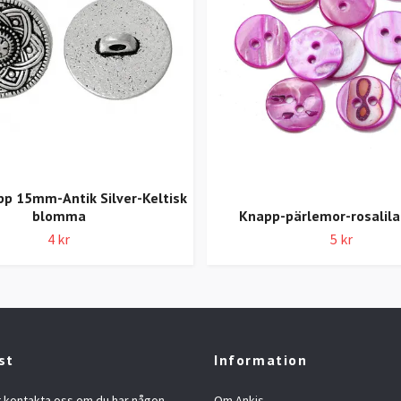
p 15mm-Antik Silver-Keltisk
blomma
Knapp-pärlemor-rosalil
4 kr
5 kr
st
Information
t kontakta oss om du har någon
Om Ankis