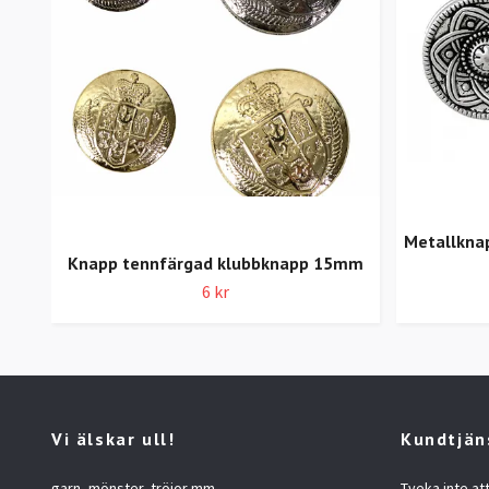
Metallknap
Knapp tennfärgad klubbknapp 15mm
6 kr
Vi älskar ull!
Kundtjän
garn, mönster, tröjor mm
Tveka inte at