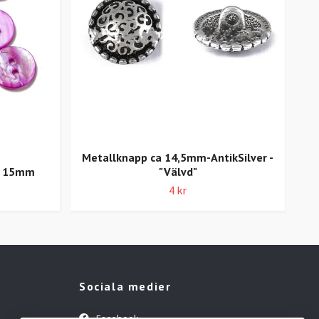
Metallknapp ca 14,5mm-AntikSilver -
a 15mm
"Välvd"
4 kr
Sociala medier
Facebook