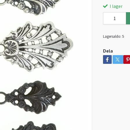
I lager
Lagersaldo:
5
Dela