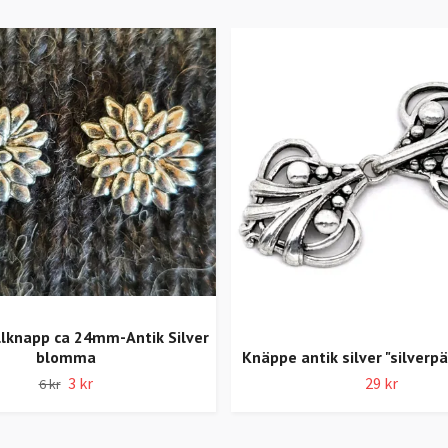
lknapp ca 24mm-Antik Silver
blomma
Knäppe antik silver "silverp
3 kr
29 kr
6 kr