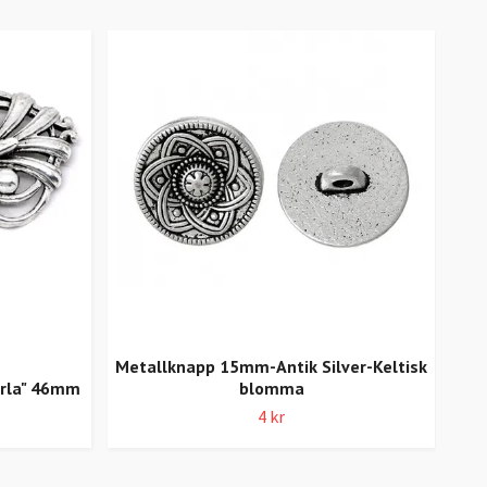
Metallknapp 15mm-Antik Silver-Keltisk
ärla" 46mm
blomma
4 kr