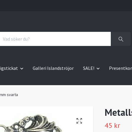
igstickat
Galleri Islandströjor
SALE!
Presentkor
0mm svarta
Metall
45 kr