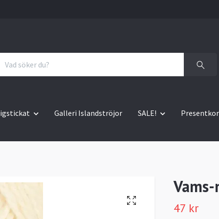
igstickat
Galleri Islandströjor
SALE!
Presentkor
Vams-
47 kr