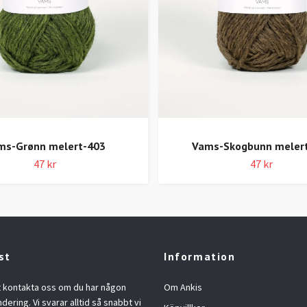
ms-Grønn melert-403
Vams-Skogbunn meler
47 kr
47 kr
st
Information
t kontakta oss om du har någon
Om Ankis
ndering. Vi svarar alltid så snabbt vi