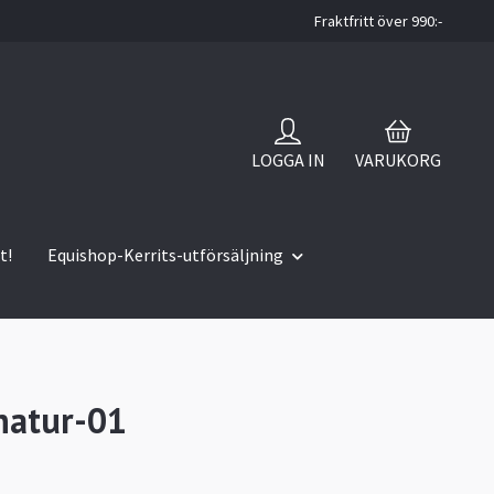
Fraktfritt över 990:-
LOGGA IN
VARUKORG
t!
Equishop-Kerrits-utförsäljning
natur-01