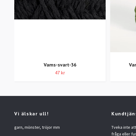
Vams-svart-36
Va
47 kr
Vi älskar ull!
Kundtjän
garn, mönster, tröjor mm
Tveka inte at
fråga eller fu