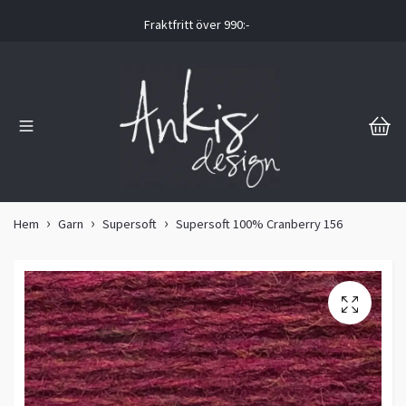
Fraktfritt över 990:-
Hem
Garn
Supersoft
Supersoft 100% Cranberry 156