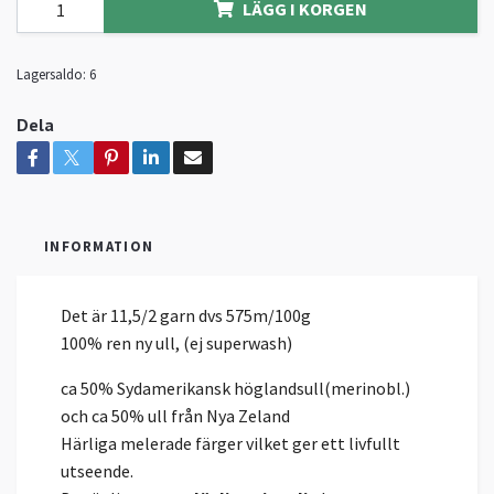
LÄGG I KORGEN
Lagersaldo:
6
Dela
INFORMATION
Det är 11,5/2 garn dvs 575m/100g
100% ren ny ull, (ej superwash)
ca 50% Sydamerikansk höglandsull(merinobl.)
och ca 50% ull från Nya Zeland
Härliga melerade färger vilket ger ett livfullt
utseende.