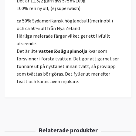
Det är 11,5/2 garn dvs 575m/100g
100% ren ny ull, (ej superwash)
ca 50% Sydamerikansk höglandsull(merinobl.)
och ca 50% ull från Nya Zeland
Härliga melerade färger vilket ger ett livfullt
utseende.
Det är lite
vattenlöslig spinnolja
kvar som
försvinner i första tvätten. Det gör att garnet ser
tunnare ut på nystanet innan tvätt, så provlapp
som tvättas bör göras. Det fyller ut mer efter
tvätt och känns även mjukare.