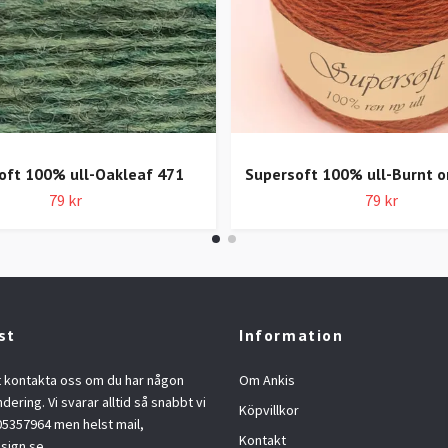
oft 100% ull-Oakleaf 471
Supersoft 100% ull-Burnt 
79 kr
79 kr
st
Information
t kontakta oss om du har någon
Om Ankis
ndering. Vi svarar alltid så snabbt vi
Köpvillkor
05357964 men helst mail,
Kontakt
sign.se