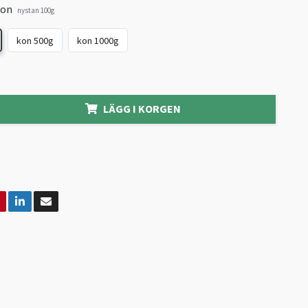
kon
nystan 100g
kon 500g
kon 1000g
LÄGG I KORGEN