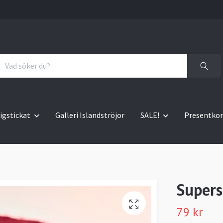
igstickat
Galleri Islandströjor
SALE!
Presentkor
Supers
79 kr