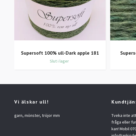
Supersoft 100% ull-Dark apple 181
Supers
Slut i lager
Vi älskar ull!
Kundtjän
garn, mönster, tröjor mm
Tveka inte at
fråga eller fu
kan! Mobil 07
info@ankisde