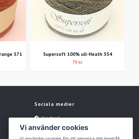
orange 371
Supersoft 100% ull-Heath 354
79 kr
Sociala medier
Facebook
Vi använder cookies
Instagram
Vi använder cookies för att anpassa det innehåll