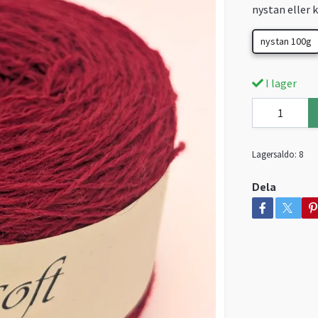
nystan eller 
nystan 100g
I lager
Lagersaldo:
8
Dela