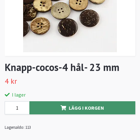
Knapp-cocos-4 hål- 23 mm
4 kr
I lager
LÄGG I KORGEN
Lagersaldo:
113