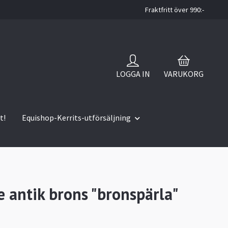
Fraktfritt över 990:-
LOGGA IN
VARUKORG
t!
Equishop-Kerrits-utförsäljning
 antik brons "bronspärla"