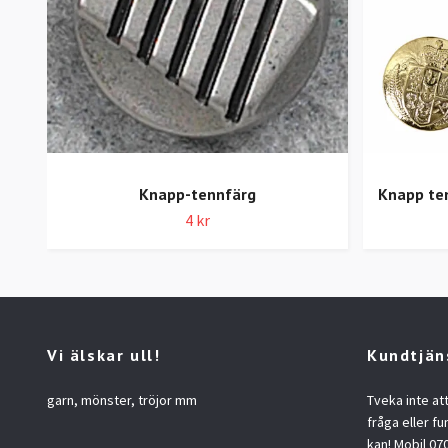
Knapp-tennfärg
Knapp te
4 kr
Vi älskar ull!
Kundtjän
garn, mönster, tröjor mm
Tveka inte at
fråga eller fu
kan! Mobil 07