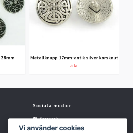
d 28mm
Metallknapp 17mm-antik silver korsknut
5 kr
Sociala medier
Facebook
Vi använder cookies
Instagram