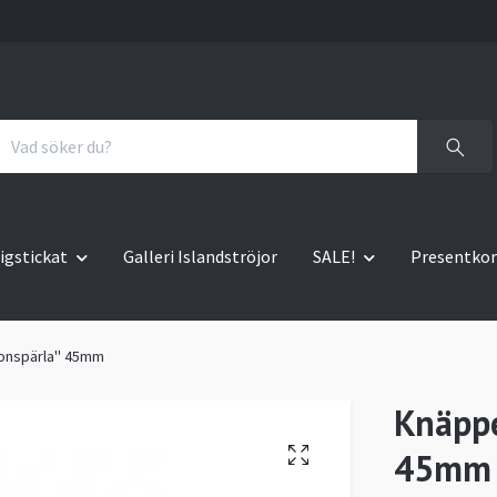
igstickat
Galleri Islandströjor
SALE!
Presentkor
ronspärla" 45mm
Knäppe
45mm