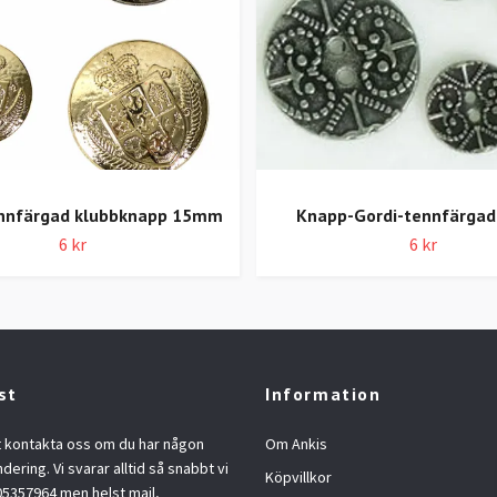
nnfärgad klubbknapp 15mm
Knapp-Gordi-tennfärga
6 kr
6 kr
st
Information
t kontakta oss om du har någon
Om Ankis
ndering. Vi svarar alltid så snabbt vi
Köpvillkor
05357964 men helst mail,