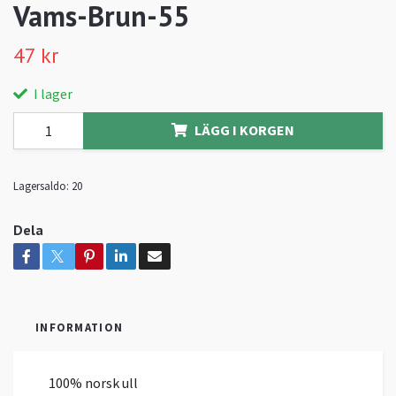
Vams-Brun-55
47 kr
I lager
LÄGG I KORGEN
Lagersaldo:
20
Dela
INFORMATION
100% norsk ull